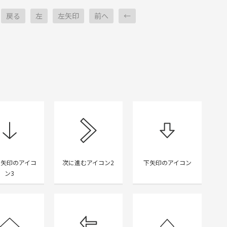
戻る
左
左矢印
前へ
←
き矢印のアイコ
次に進むアイコン2
下矢印のアイコン
ン3