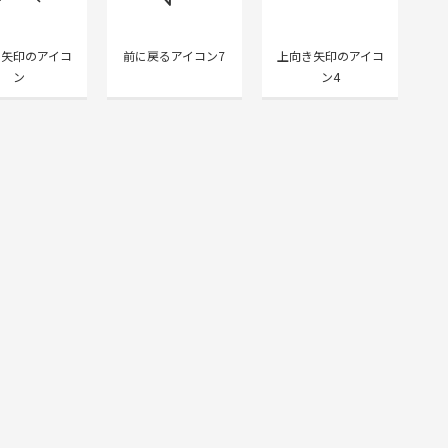
き矢印のアイコ
前に戻るアイコン7
上向き矢印のアイコ
ン
ン4