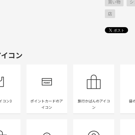
買い物
シ
店
アイコン
イコン3
ポイントカードのア
旅行かばんのアイコ
袋
イコン
ン